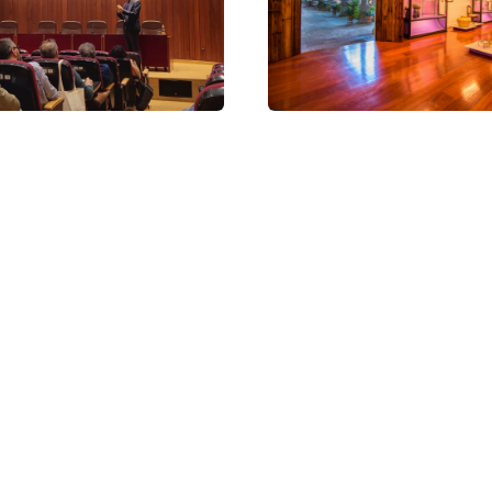
dad de La Laguna
Los museos reabre
futuro internacional
2
0