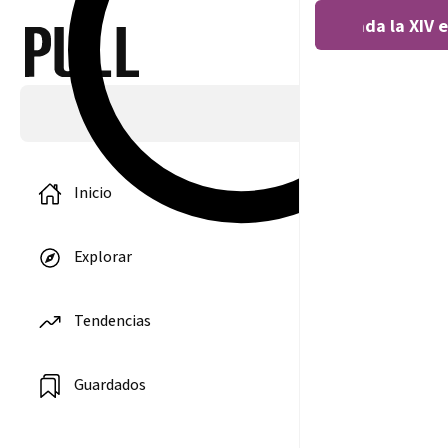
Covocada la XIV e
Andr
0
0
Inicio
Explorar
Tendencias
Guardados