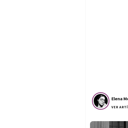
Elena M
VER ART