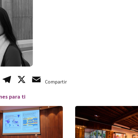
WhatsApp
Telegram
X
Email
Compartir
es para ti