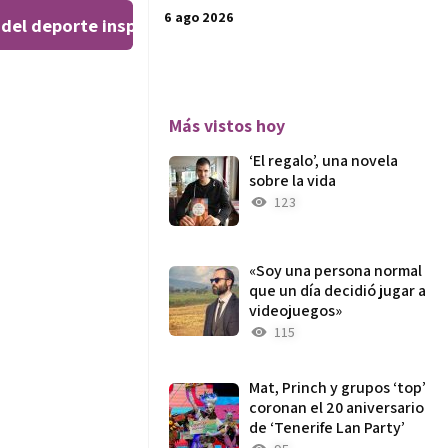
6 ago 2026
el deporte inspiran al público en el Teatro Leal
El ‘W
|
Más vistos hoy
‘El regalo’, una novela
sobre la vida
123
«Soy una persona normal
que un día decidió jugar a
videojuegos»
115
Mat, Princh y grupos ‘top’
coronan el 20 aniversario
de ‘Tenerife Lan Party’