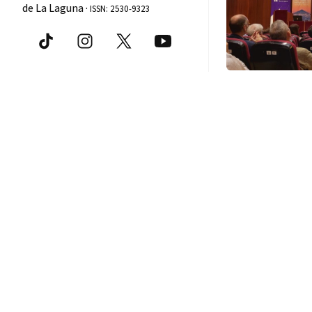
de La Laguna ·
ISSN: 2530-9323
La Universi
discute el 
financiero
6
0