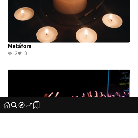
Metáfora
2
0