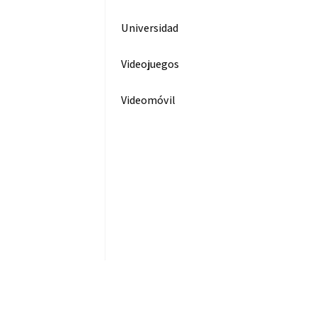
Universidad
Videojuegos
Videomóvil
os primeros
artidos de
útbol del
rofeo Rector
ejan gran
ivel
5