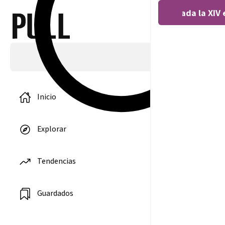
Covocada la XIV 
Inicio
Explorar
Hasta seis
finales se
disputarán
Tendencias
esta semana
en el marco
del Trofeo
Rector
Guardados
2