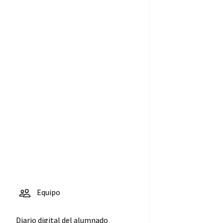
El Trofeo
Rector de
fútbol sala
masculino, a
por la última
jornada
6
Equipo
Diario digital del alumnado