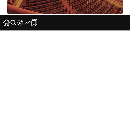
‘Scorsese After Hours’ dará paso a la apertura
del Teatro Guimerá
20
0
‘El hilo invisible’ abrirá los cines este fin de
semana