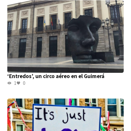
‘Entredos’, un circo aéreo en el Guimerá
1
0