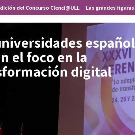
ición del Concurso Cienci@ULL
Las grandes figuras de
|
universidades españo
n el foco en la
sformación digital