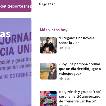
6 ago 2026
l deporte inspiran al público en el Teatro Leal
El ‘We
|
las
Más vistos hoy
‘El regalo’, una novela
sobre la vida
123
«Soy una persona normal
que un día decidió jugar a
videojuegos»
115
Mat, Princh y grupos ‘top’
coronan el 20 aniversario
de ‘Tenerife Lan Party’