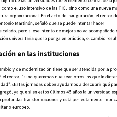
digital de las universidades fue el elemento central de la j
o como el uso intensivo de las TIC, sino como una nueva m
tura organizacional. En el acto de inauguración, el rector d
 Antonio Martinón, señaló que se puede intentar hacer
e calado, pero si ese intento de mejora no va acompañado 
ión universitaria que lo ponga en práctica, el cambio result
ción en las instituciones
ambio y de modernización tiene que ser atendida por la pro
ó el rector, “si no queremos que sean otros los que le dicten
sidad”. «Estas jornadas deben ayudarnos a descubrir qué pa
regó, ya que si en estos últimos 45 años la universidad e
 profundas transformaciones y está perfectamente imbric
sitario europeo.