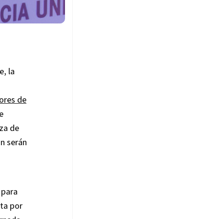
, la
ores de
e
nza de
ón serán
 para
sta por