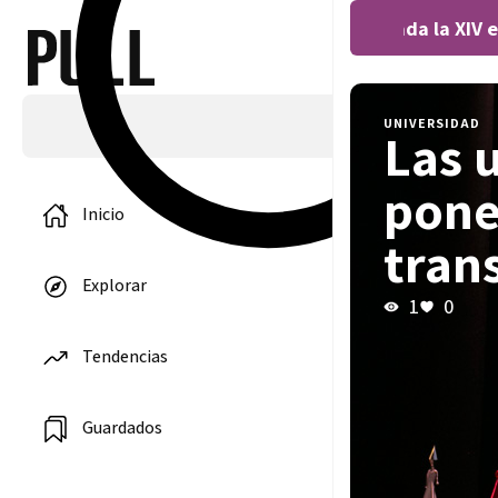
Covocada la XIV ed
UNIVERSIDAD
Las 
pone
Inicio
tran
Explorar
1
0
Tendencias
Guardados