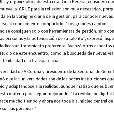
ULL y organizadora de esta cita, Lidia Pereira, consideró qu
mueve la CRUE para la reflexión son muy necesarios, porq
a en la vorágine diaria de la gestión, para conocer nuevas
carse al conocimiento compartido. “Los grandes cambios
no se consiguen solo con herramientas de gestión, sino con
las personas y la potenciación de su talento”, expresó, aspe
 dedican un tratamiento preferente. Avanzó otros aspectos
estudio de este encuentro, como la búsqueda de nuevas vía
ostenibilidad o la transparencia.
niversidad de A Coruña y presidente de la Sectorial de Geren
rmó que las universidades son de las pocas instituciones qu
io y adaptándose a la realidad, aunque matizó que es bue
 esta materia para seguir mejorando. “La revolución digital 
ace mucho tiempo y ahora nos toca ir al núcleo central de 
 son las personas.”.