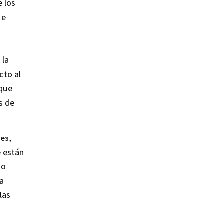
e los
ue
 la
cto al
 que
s de
tes,
e están
no
la
las