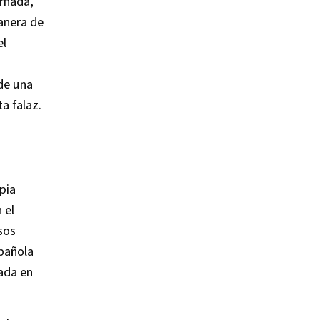
ornada,
anera de
el
de una
a falaz.
pia
 el
sos
spañola
ada en