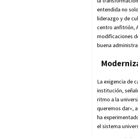
la transformación 
entendida no sol
liderazgo y de cul
centro anfitrión,
modificaciones d
buena administrac
Moderniza
La exigencia de c
institución, señal
ritmo a la univer
queremos dar», ag
ha experimentado
el sistema univer