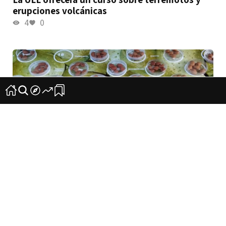
erupciones volcánicas
4
0
La biodiversidad agrícola de El Hierro,
fomentada por 500 estudiantes
3
0