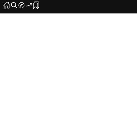
«En la prensa de Tenerife hemos pasado de
facturar más de cuatro millones a uno»
16
0