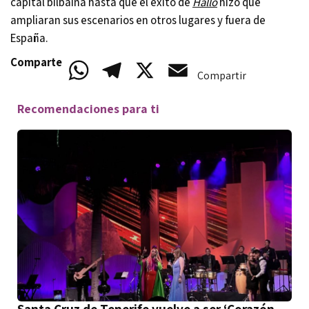
capital bilbaína hasta que el éxito de
Hallo
hizo que
ampliaran sus escenarios en otros lugares y fuera de
España.
Comparte
WhatsApp
Telegram
X
Email
Compartir
Recomendaciones para ti
Santa Cruz de Tenerife vuelve a ser ‘Corazón