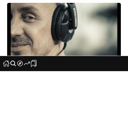
La electrónica de Quique Serra y el rap de Dudu
Dog, en la fiesta ‘FasniaBaila’
4
0