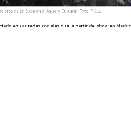
ncierto de Lil Supa en el Aguere Cultural. Foto: PULL
nciado en sus redes sociales que, a partir del show en Madrid
oncierto mercancía oficial de la gira. La marca de ropa ve
rgada de la manufacturación de las prendas, las cuales ten
WhatsApp
Telegram
X
Email
Compartir
es para ti