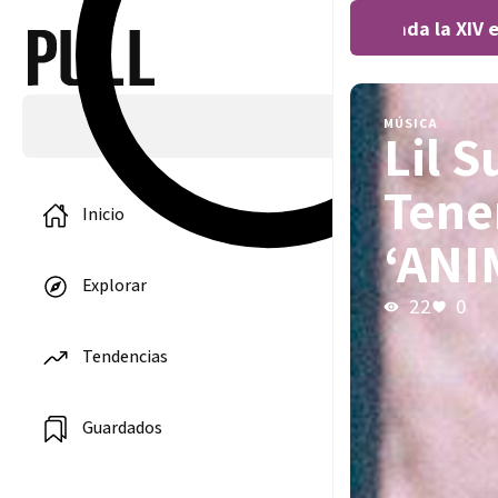
Covocada la XIV edi
MÚSICA
Lil 
Tene
Inicio
‘ANI
Explorar
22
0
Tendencias
Guardados