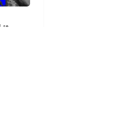
, se
nezolana
drán una