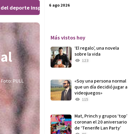
6 ago 2026
 deporte inspiran al público en el Teatro Leal
El ‘Wee
|
Más vistos hoy
‘El regalo’, una novela
al
sobre la vida
123
. Foto: PULL
«Soy una persona normal
que un día decidió jugar a
videojuegos»
115
Mat, Princh y grupos ‘top’
coronan el 20 aniversario
de ‘Tenerife Lan Party’