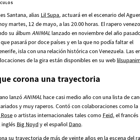
ÍCULOS
es Santana, alias
Lil Supa
,
actuará en el escenario del Ague
hoy martes, 12 de mayo, a las 20.00 horas. El rapero venez
undo su álbum
ANIMAL
lanzado en noviembre del año pasado
 que pasará por doce países y en la que no podía faltar el
nerife, isla
con una relación histórica con Venezuela. Las e
s locaciones de la gira están disponibles en su web
lilsupani
que corona una trayectoria
lano lanzó
ANIMAL
hace casi medio año con una lista de ca
 variados y muy raperos. Contó con colaboraciones como la
 Rose
o artistas internacionales tales como
Feid
, el francés
l inglés
Big Noyd
y el español
Dano
.
ona su trayectoria de más de veinte
años en la escena del r