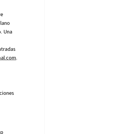
re
olano
. Una
ntradas
mal.com
.
nciones
ap