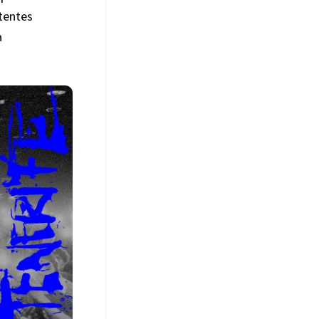
otentes
a