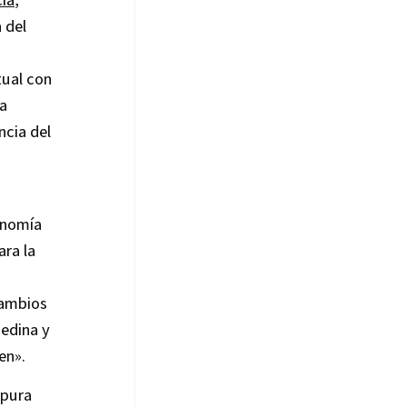
 del
tual con
na
ncia del
onomía
ara la
cambios
edina y
en».
 pura