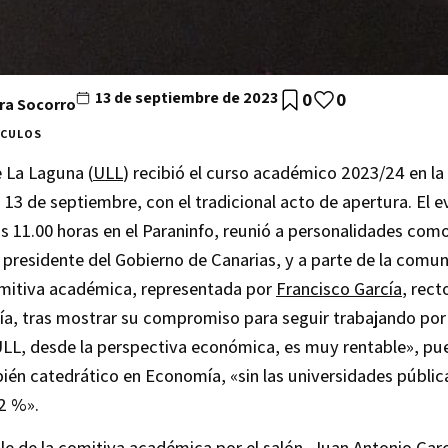
13 de septiembre de 2023
0
0
ra Socorro
ÍCULOS
 La Laguna (
ULL
) recibió el curso académico 2023/24 en l
 13 de septiembre, con el tradicional acto de apertura. El e
 11.00 horas en el Paraninfo, reunió a personalidades com
, presidente del Gobierno de Canarias, y a parte de la comu
comitiva académica, representada por
Francisco García
, rect
ía, tras mostrar su compromiso para seguir trabajando por 
ULL, desde la perspectiva económica, es muy rentable», pue
ién catedrático en Economía, «sin las universidades pública
,2 %».
le de la comitiva académica por el salón,
Juan Antonio Garc