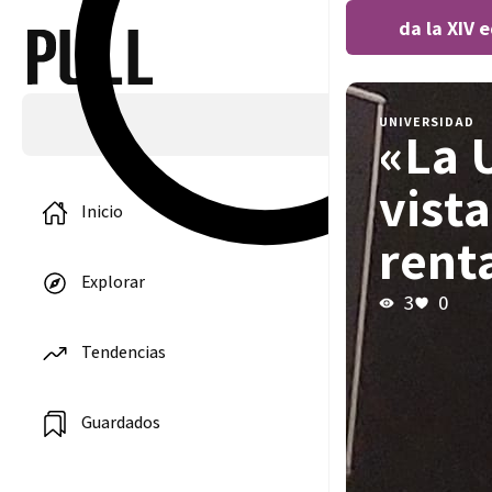
Covocada la XIV edi
UNIVERSIDAD
«La 
vist
Inicio
rent
Explorar
3
0
Tendencias
Guardados