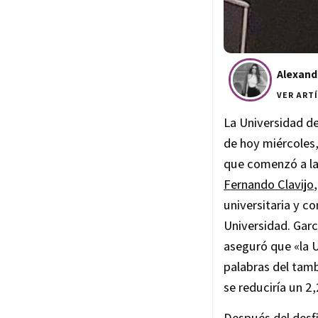
Alexand
VER ART
La Universidad de
de hoy miércoles,
que comenzó a las
Fernando Clavijo
universitaria y 
Universidad. Garc
aseguró que «la 
palabras del tamb
se reduciría un 2
Después del desfi