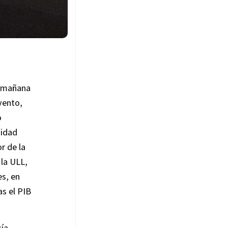
a mañana
vento,
o
nidad
or de la
la ULL,
s, en
s el PIB
ía
,