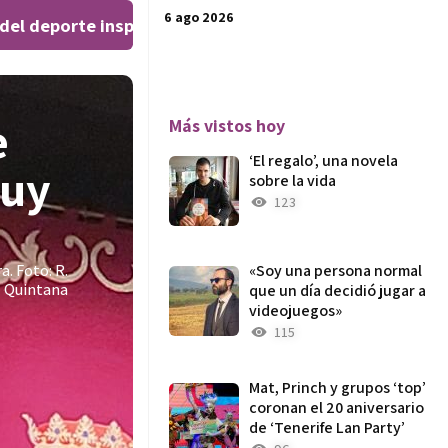
6 ago 2026
 deporte inspiran al público en el Teatro Leal
El ‘Wee
|
e
Más vistos hoy
‘El regalo’, una novela
muy
sobre la vida
123
a. Foto: R.
«Soy una persona normal
Quintana
que un día decidió jugar a
videojuegos»
115
Mat, Princh y grupos ‘top’
coronan el 20 aniversario
de ‘Tenerife Lan Party’