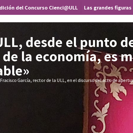
ción del Concurso Cienci@ULL
Las grandes figuras del
|
ULL, desde el punto d
a de la economía, es 
able»
Fracisco García, rector de la ULL, en el discurso del acto de apertur