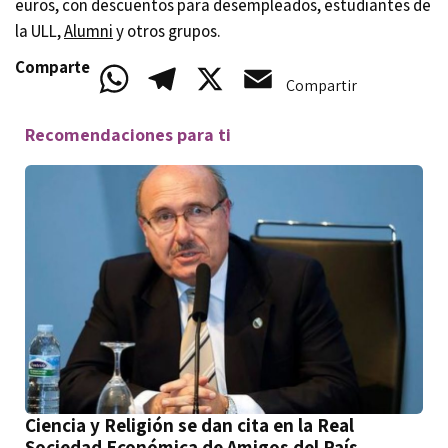
euros, con descuentos para desempleados, estudiantes de
la ULL,
Alumni
y otros grupos.
Comparte
WhatsApp
Telegram
X
Email
Compartir
Recomendaciones para ti
Ciencia y Religión se dan cita en la Real
Sociedad Económica de Amigos del País