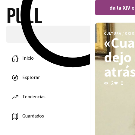
Covocada la XIV edi
CULTURA / OCIO
«Cua
dejo
Inicio
atrá
Explorar
2
0
Tendencias
Guardados