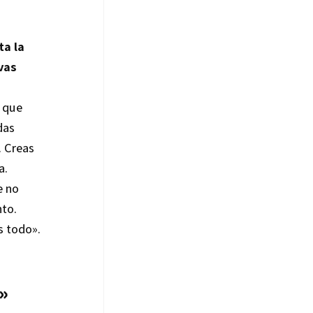
ta la
vas
o que
das
. Creas
a.
e no
nto.
s todo».
»