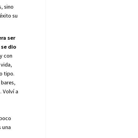
, sino
éxito su
ra ser
 se dio
y con
vida,
o tipo.
 bares,
 Volví a
 poco
s una