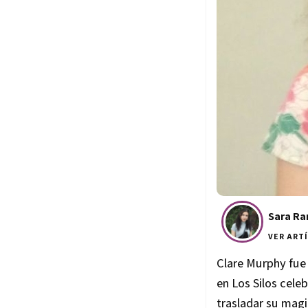
Sara R
VER ART
Clare Murphy fue 
en Los Silos cele
trasladar su magi