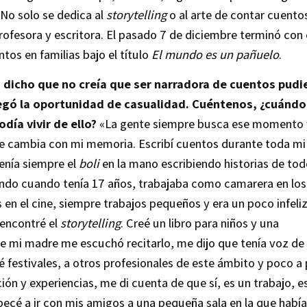
 No solo se dedica al
storytelling
o al arte de contar cuentos
ofesora y escritora. El pasado 7 de diciembre terminó con 
tos en familias bajo el título
El mundo es un pañuelo
.
dicho que no creía que ser narradora de cuentos pudie
llegó la oportunidad de casualidad. Cuéntenos, ¿cuándo
día vivir de ello?
«La gente siempre busca ese momento 
e cambia con mi memoria. Escribí cuentos durante toda mi 
enía siempre el
boli
en la mano escribiendo historias de tod
undo cuando tenía 17 años, trabajaba como camarera en los
 en el cine, siempre trabajos pequeños y era un poco infeliz.
 encontré el
storytelling
. Creé un libro para niños y una
e mi madre me escuchó recitarlo, me dijo que tenía voz de
 festivales, a otros profesionales de este ámbito y poco a
ón y experiencias, me di cuenta de que sí, es un trabajo, e
ecé a ir con mis amigos a una pequeña sala en la que había