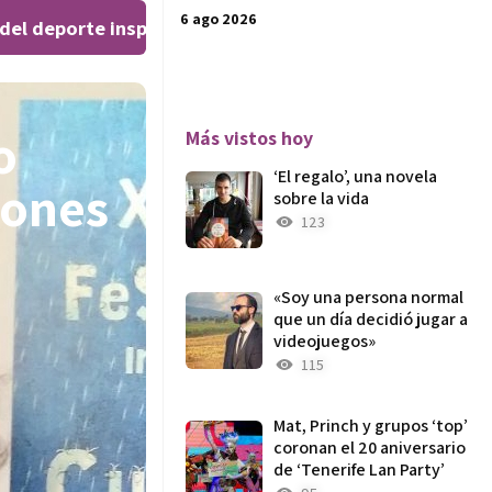
6 ago 2026
 deporte inspiran al público en el Teatro Leal
El ‘Wee
|
o
Más vistos hoy
‘El regalo’, una novela
iones
sobre la vida
123
«Soy una persona normal
que un día decidió jugar a
videojuegos»
115
Mat, Princh y grupos ‘top’
coronan el 20 aniversario
de ‘Tenerife Lan Party’