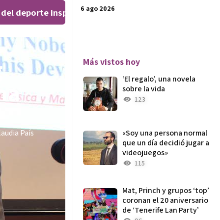
6 ago 2026
el deporte inspiran al público en el Teatro Leal
El ‘W
|
g
Más vistos hoy
‘El regalo’, una novela
ma
sobre la vida
123
laudia País
«Soy una persona normal
que un día decidió jugar a
videojuegos»
115
Mat, Princh y grupos ‘top’
coronan el 20 aniversario
de ‘Tenerife Lan Party’