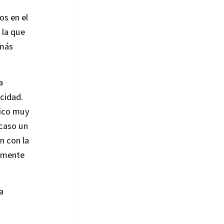
os en el
 la que
 más
a
icidad.
tico muy
 caso un
n con la
temente
a