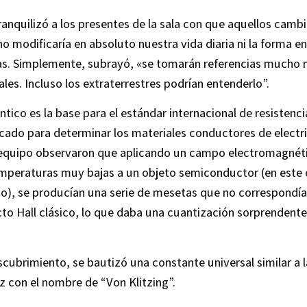
ranquilizó a los presentes de la sala con que aquellos cambi
o modificaría en absoluto nuestra vida diaria ni la forma en
s. Simplemente, subrayó, «se tomarán referencias mucho
ales. Incluso los extraterrestres podrían entenderlo”.
ntico es la base para el estándar internacional de resistenci
licado para determinar los materiales conductores de electr
su equipo observaron que aplicando un campo electromagné
emperaturas muy bajas a un objeto semiconductor (en este
icio), se producían una serie de mesetas que no correspondía
ecto Hall clásico, lo que daba una cuantización sorprenden
scubrimiento, se bautizó una constante universal similar a l
uz con el nombre de “Von Klitzing”.