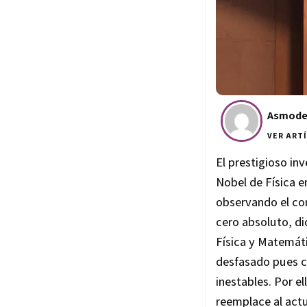
Asmod
VER ART
El prestigioso in
Nobel de Física e
observando el co
cero absoluto, di
Física y Matemáti
desfasado pues co
inestables. Por e
reemplace al actu