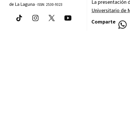
La presentación d
de La Laguna ·
ISSN: 2530-9323
Universitario de 
Comparte
Recomendacion
La parka con
5
0