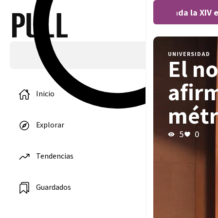
Covocada la XIV ed
UNIVERSIDAD
El n
afir
Inicio
métr
Explorar
5
0
Tendencias
Guardados