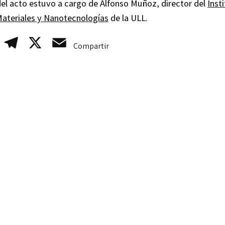
el acto estuvo a cargo de Alfonso Muñoz, director del
Inst
Materiales y Nanotecnologías
de la ULL.
WhatsApp
Telegram
X
Email
Compartir
es para ti
tra el frío
Los hábitats coste
naturales pueden p
las personas