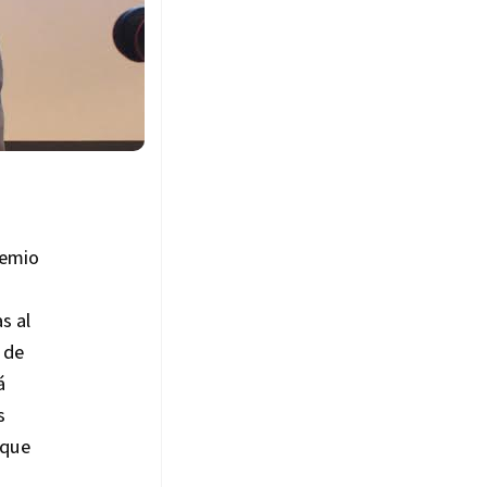
remio
s al
 de
á
s
 que