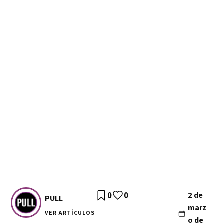
0
0
2 de
PULL
marz
VER ARTÍCULOS
o de