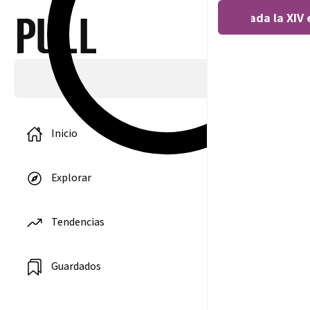
Covocada la XIV 
Inicio
Explorar
Alicia García:
Tendencias
«No se puede
desvincular la
artes del
humanismo»
Guardados
13