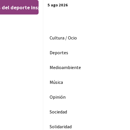
5 ago 2026
 del deporte inspiran al público en el Teatro Leal
El 
|
Cultura / Ocio
Deportes
Medioambiente
Música
La traducción
ebe ser un
nstrumento
Opinión
ara aprender
 conocer el
atín”
Sociedad
3
Solidaridad