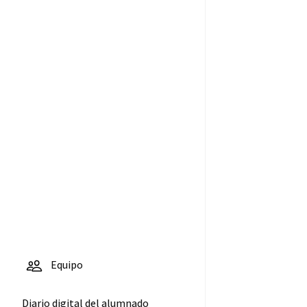
De los roman
a los
‘millennials’
3
Equipo
Diario digital del alumnado