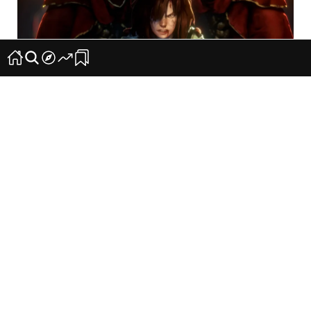
El nuevo juego de rol y acción ‘No Rest For The
Wicked’ saldrá en abril
27
0