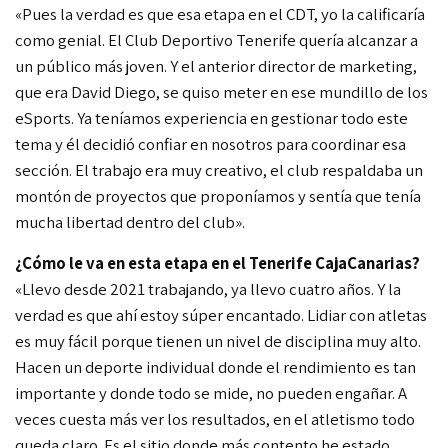
«
Pues la verdad es que esa etapa en el CDT, yo la calificaría
como genial. E
l Club Deportivo Tenerife quería alcanzar a
un público más joven. Y el anterior director de marketing,
que era David Diego, se quiso meter en ese mundillo de los
eSports. Y
a teníamos experiencia en gestionar todo este
tema y él decidió confiar en nosotros para coordinar esa
sección. El trabajo era muy creativo, el club respaldaba un
montón de proyectos que proponíamos y sentía que tenía
mucha libertad dentro del club
».
¿Cómo le va en esta etapa en el Tenerife CajaCanarias?
«Llevo desde 2021 trabajando, ya llevo cuatro años.
Y la
verdad es que ahí estoy súper encantado. Lidiar con atletas
es muy fácil porque tienen un nivel de disciplina muy alto.
Hacen un deporte individual donde el rendimiento es tan
importante y donde todo se mide, no pueden engañar. A
veces cuesta más ver los resultados, en el atletismo todo
queda claro
.
Es el sitio donde más contento he estado