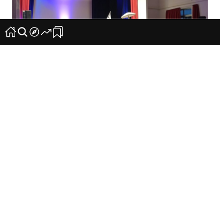
XLI Muestra de Folklore Musical Canario en
homenaje a la Virgen del Hierro
7
0