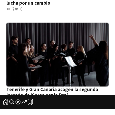
lucha por un cambio
7
0
Tenerife y Gran Canaria acogen la segunda
jornada de ‘Coros por la Paz’
4
0