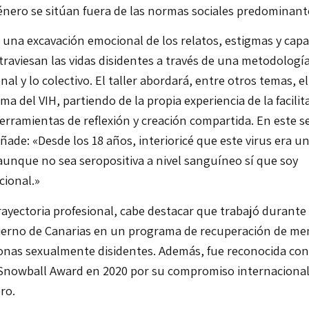
énero se sitúan fuera de las normas sociales predominant
una excavación emocional de los relatos, estigmas y capa
traviesan las vidas disidentes a través de una metodologí
al y lo colectivo. El taller abordará, entre otros temas, el
ma del VIH, partiendo de la propia experiencia de la facilit
rramientas de reflexión y creación compartida. En este s
ñade: «Desde los 18 años, interioricé que este virus era u
 aunque no sea seropositiva a nivel sanguíneo sí que soy
cional.»
rayectoria profesional, cabe destacar que
trabajó durante
ierno de Canarias en un programa de recuperación de me
sonas sexualmente disidentes. Además,
fue reconocida con
owball Award en 2020 por su compromiso internacional
ero.