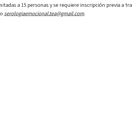
mitadas a 15 personas y se requiere inscripción previa a tr
co
serologiaemocional.tea@gmail.com
.
WhatsApp
Telegram
X
Email
Compartir
es para ti