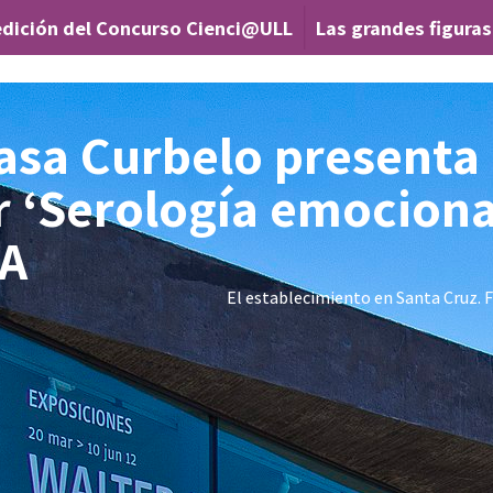
ición del Concurso Cienci@ULL
Las grandes figuras de
|
asa Curbelo presenta 
er ‘Serología emociona
EA
El establecimiento en Santa Cruz. 