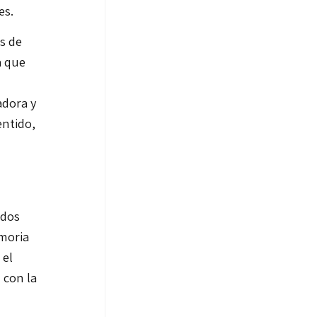
es.
s de
a que
adora y
entido,
n
 dos
moria
 el
 con la