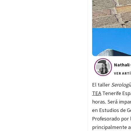
Nathali
VER ART
El taller
Serologí
TEA
Tenerife Espa
horas. Será impa
en Estudios de G
Profesorado por 
principalmente a