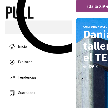
Covocada la XIV ed
CULTURA / OCIO
Dani
tall
Inicio
el T
Explorar
8
0
Tendencias
Guardados