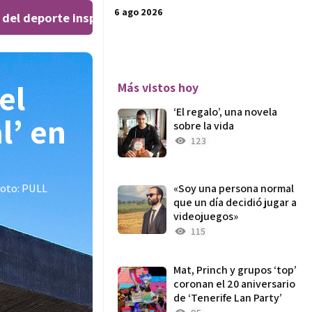
6 ago 2026
l deporte inspiran al público en el Teatro Leal
El ‘We
|
el
Más vistos hoy
‘El regalo’, una novela
l’ en
sobre la vida
123
Foto: PULL
«Soy una persona normal
que un día decidió jugar a
videojuegos»
115
Mat, Princh y grupos ‘top’
coronan el 20 aniversario
de ‘Tenerife Lan Party’