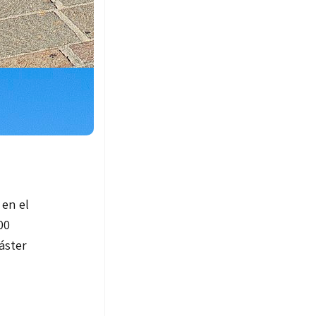
 en el
00
áster