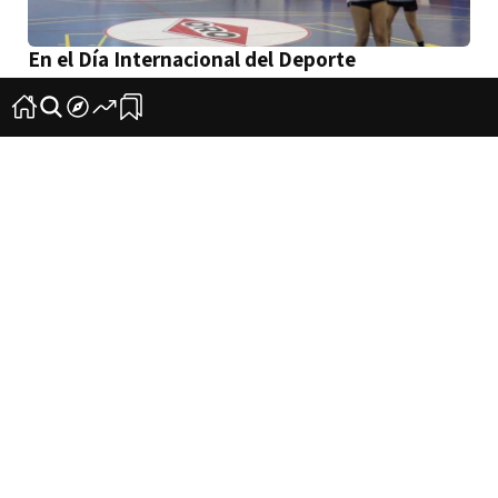
En el Día Internacional del Deporte
2
0
‘Suenan martillos, llueven flores’
5
0