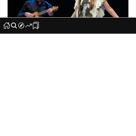
Cristina Ramos y Benito Cabrera, mañana en el
Teatro Leal
8
0