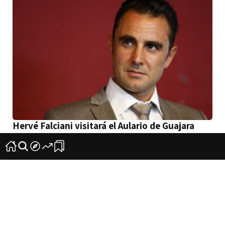
Hervé Falciani visitará el Aulario de Guajara
dentro de ‘Sharing Islands’
2
0