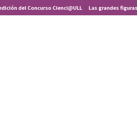
edición del Concurso Cienci@ULL
Las grandes figuras
|
FA