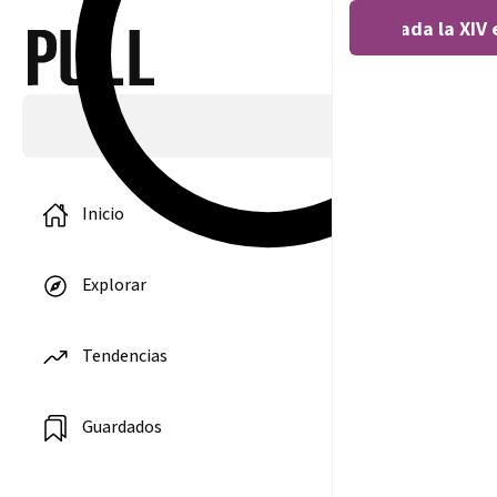
Covocada la XIV 
Inicio
Explorar
«Participar en
un torneo UE
Tendencias
con la
selección
Canaria fue
increíble»
Guardados
7