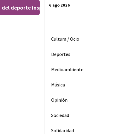
6 ago 2026
 del deporte inspiran al público en el Teatro Leal
El ‘
|
Cultura / Ocio
Deportes
Medioambiente
Música
Opinión
Sociedad
Solidaridad