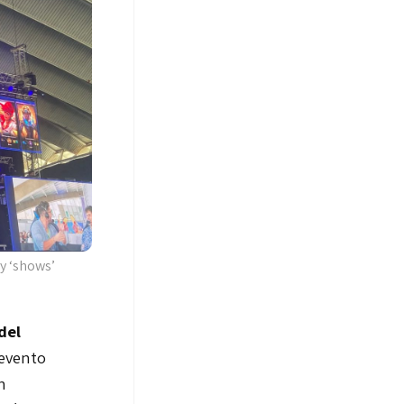
 y ‘shows’
del
evento
n