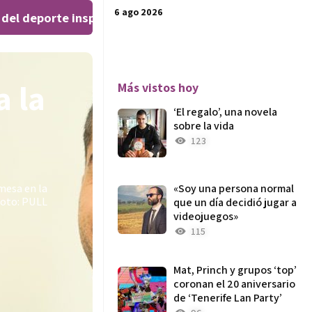
6 ago 2026
el deporte inspiran al público en el Teatro Leal
El ‘W
|
a la
Más vistos hoy
‘El regalo’, una novela
sobre la vida
123
 mesa en la
«Soy una persona normal
Foto: PULL
que un día decidió jugar a
videojuegos»
115
Mat, Princh y grupos ‘top’
coronan el 20 aniversario
de ‘Tenerife Lan Party’