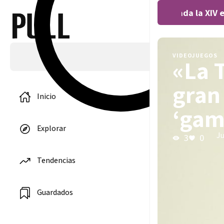
Covocada la XIV e
VIDEOJUEGOS
«La 
gran
Inicio
‘gami
Explorar
Ju
3
0
Tendencias
Guardados