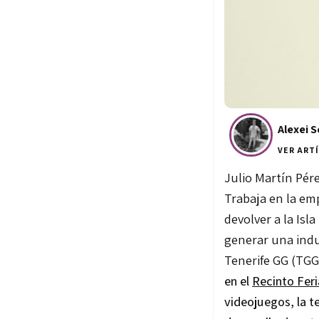
Alexei 
VER ART
Julio Martín Pér
Trabaja en la emp
devolver a la Is
generar una indu
Tenerife GG (TGG)
en el
Recinto Feri
videojuegos, la t