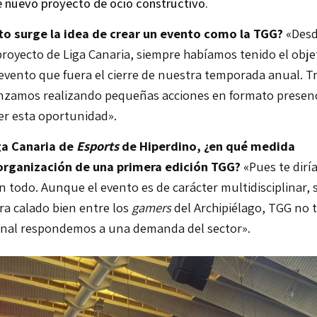
e nuevo proyecto de ocio constructivo.
 surge la idea de crear un evento como la TGG?
«
Desd
oyecto de Liga Canaria, siempre habíamos tenido el obje
evento que fuera el cierre de nuestra temporada anual. Tr
zamos realizando pequeñas acciones en formato presenc
ner esta oportunidad».
iga Canaria de
Esports
de Hiperdino, ¿en qué medida
 organización de una primera edición TGG?
«
Pues te dirí
 todo. Aunque el evento es de carácter multidisciplinar, si
ra calado bien entre los
gamers
del Archipiélago, TGG no 
 final respondemos a una demanda del sector».