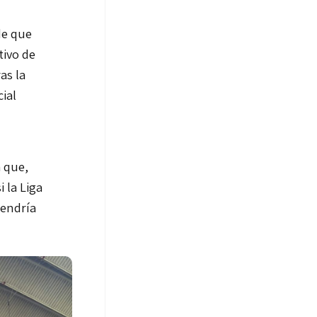
e que
tivo de
as la
ial
a que,
 la Liga
tendría