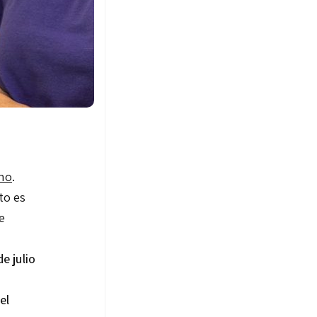
no
.
to es
e
e julio
el