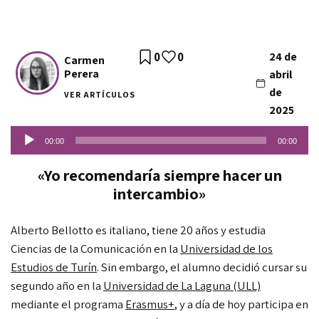
0
0
24 de
Carmen
Perera
abril
de
VER ARTÍCULOS
2025
Reproductor
00:00
00:00
de
audio
«Yo recomendaría siempre hacer un
intercambio»
Alberto Bellotto es italiano, tiene 20 años y estudia
Ciencias de la Comunicación en la
Universidad de los
Estudios de Turín
. Sin embargo, el alumno decidió cursar su
segundo año en la
Universidad de La Laguna (ULL)
mediante el programa
Erasmus+
, y a día de hoy participa en