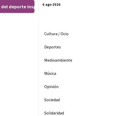
6 ago 2026
del deporte inspiran al público en el Teatro Leal
El ‘
|
Cultura / Ocio
Deportes
Medioambiente
Música
Opinión
Sociedad
istorias con
tros enfoques
Solidaridad