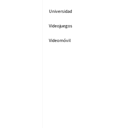
2
Universidad
Videojuegos
Videomóvil
e la Rosa
roissier:
Estamos
ebatiendo la
egulación del
ercado
urístico”
3