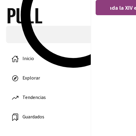
Covocada la XIV 
Inicio
Explorar
La XVII
Tendencias
promoción de
adultos y
mayores
Guardados
celebran su
graduación e
Periodismo