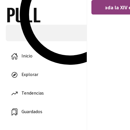
Covocada la XIV 
Inicio
Explorar
Tendencias
‘Todo a
Granel’, en el
Paraninfo
Guardados
10