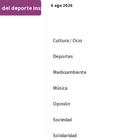
6 ago 2026
 del deporte inspiran al público en el Teatro Leal
El 
|
Cultura / Ocio
Deportes
Medioambiente
Música
Opinión
Sociedad
Solidaridad