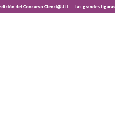
edición del Concurso Cienci@ULL
Las grandes figuras
|