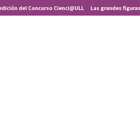
edición del Concurso Cienci@ULL
Las grandes figuras
|
n
d