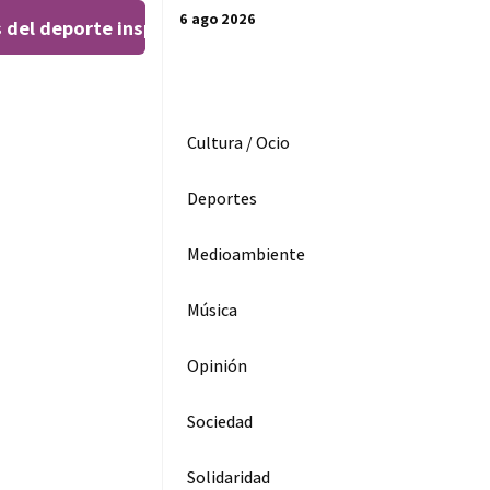
6 ago 2026
 del deporte inspiran al público en el Teatro Leal
El 
|
Cultura / Ocio
Deportes
Medioambiente
Música
Opinión
Sociedad
Solidaridad