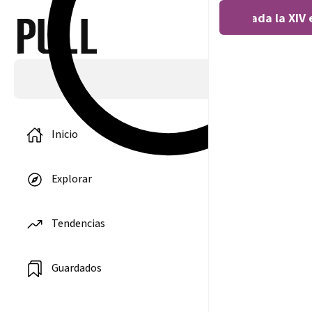
Covocada la XIV 
Inicio
Explorar
Biología
Tendencias
conmemora
sus 50 años e
la Universida
de La Laguna
Guardados
3