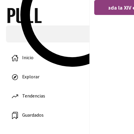
Covocada la XIV 
Inicio
Explorar
‘No other land
Tendencias
un document
sobre la
ocupación de
Palestina
Guardados
5