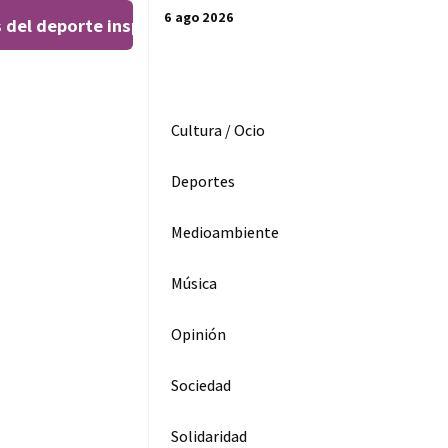
6 ago 2026
 del deporte inspiran al público en el Teatro Leal
El 
|
Cultura / Ocio
Deportes
Medioambiente
Música
Opinión
Sociedad
Solidaridad