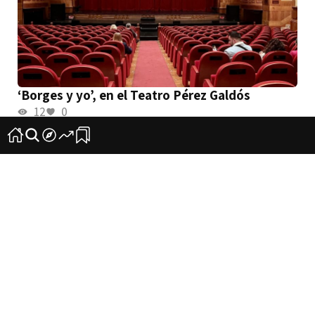
‘Borges y yo’, en el Teatro Pérez Galdós
12
0