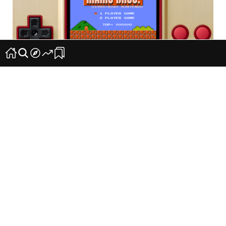
Nintendo presenta una nueva versión de su
primera consola portátil
22
0